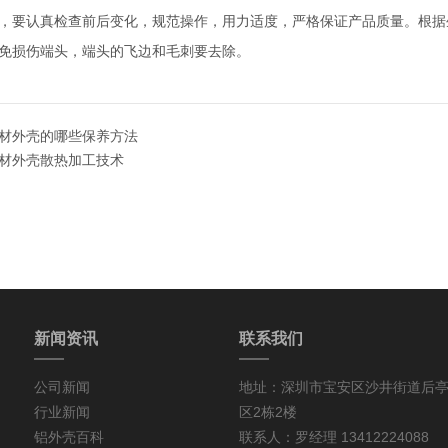
，要认真检查前后变化，规范操作，用力适度，严格保证产品质量。根据
免损伤端头，端头的飞边和毛刺要去除。
材外壳的哪些保养方法
材外壳散热加工技术
新闻资讯
联系我们
公司新闻
地址：深圳市宝安区沙井街道后亭第
行业新闻
区2栋2楼
铝外壳百科
联系人：罗经理 13412224088