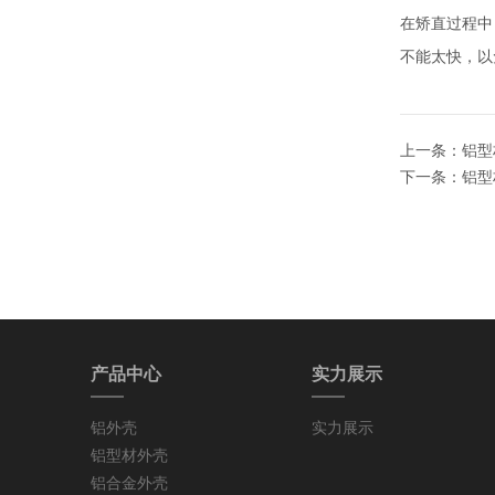
无线充外壳
在矫直过程中
不能太快，以
上一条：
铝型
下一条：
铝型
平板笔盒外壳
产品中心
实力展示
铝外壳
实力展示
铝型材外壳
美容仪外壳
铝合金外壳