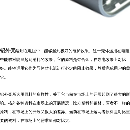
铝外壳
运用在电阻中，能够起到极好的维护效果。这一壳体运用在电阻
中能够对能量起到消耗的效果，它的原料是铝合金，在导电效果上对比
好。能够运用它作为导体对电流进行必定的阻止效果，然后完成用户的需
求。
铝外壳所选用原料的多样性，关于它当前在市场上的开展起到了很大的影
响。格外各种资料在市场上的开展情况，比方塑料和铝材，两者不一样的
原料，在市场上的开展又很大的差异。当前在市场上这两者原料是对比重
要的资料，在市场上的需求量都对比大。